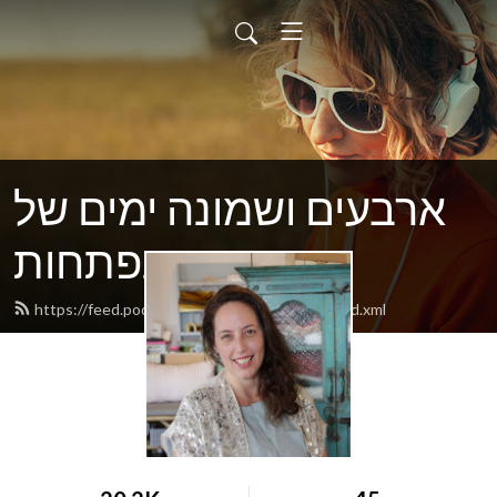
ארבעים ושמונה ימים של
אפשרויות נפתחות
https://feed.podbean.com/taliwittenberg/feed.xml