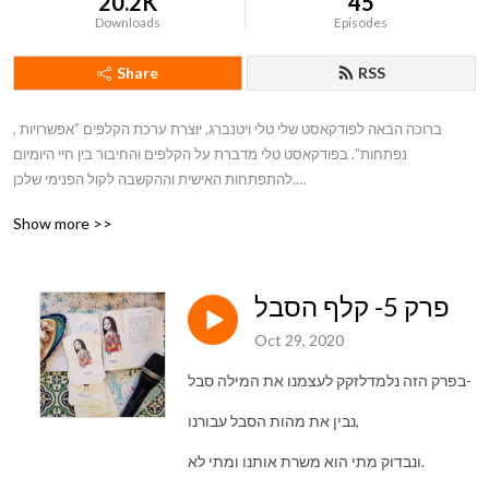
20.2K
45
Downloads
Episodes
Share
RSS
, ברוכה הבאה לפודקאסט שלי טלי ויטנברג, יוצרת ערכת הקלפים ”אפשרויות 
נפתחות”. בפודקאסט טלי מדברת על הקלפים והחיבור בין חיי היומיום 
להתפתחות האישית וההקשבה לקול הפנימי שלכן.

Show more >>
לקבוצת הפייסבוק אפשרויות נפתחות -חיות על ספירלת ההתפתחות לחצו כאן:

https://www.facebook.com/groups/developmentspiral

פרק 5- קלף הסבל
לאתר אפשרויות נפתחות לחצו כאן: 

Oct 29, 2020
https://www.taliwittenberg.com/home

בפרק הזה נלמדלזקק לעצמנו את המילה סבל-
לרכישת קלפי אפשרויות נפתחות לחצו כאן:

נבין את מהות הסבל עבורנו,
 https://www.taliwittenberg.com/
ונבדוק מתי הוא משרת אותנו ומתי לא.